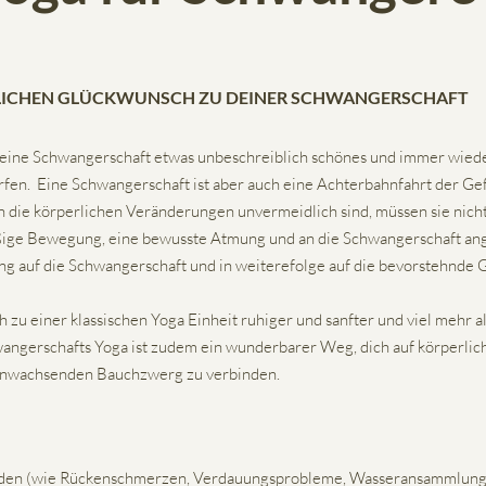
LICHEN GLÜCKWUNSCH ZU DEINER SCHWANGERSCHAFT
s eine Schwangerschaft etwas unbeschreiblich schönes und immer wie
rfen. Eine Schwangerschaft ist aber auch eine Achterbahnfahrt der Ge
 die körperlichen Veränderungen unvermeidlich sind, müssen sie nic
ige Bewegung, eine bewusste Atmung und an die Schwangerschaft an
g auf die Schwangerschaft und in weiterefolge auf die bevorstehnde 
 zu einer klassischen Yoga Einheit ruhiger und sanfter und viel mehr a
angerschafts Yoga ist zudem ein wunderbarer Weg, dich auf körperlich
anwachsenden Bauchzwerg zu verbinden.
den (wie Rückenschmerzen, Verdauungsprobleme, Wasseransammlungen