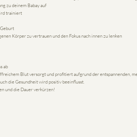
ung zu deinem Babay auf
d trainiert
e Geburt
igenen Körper zu vertrauen und den Fokus nach innen zu lenken
s ab
ffreichem Blut versorgt und profitiert aufgrund der entspannenden, m
h die Gesundheit wird positiv beeinflusst.
en und die Dauer verkürzen!