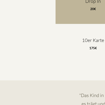
Drop In
20€
10er Karte
175€
"Das Kind in
es trägt un