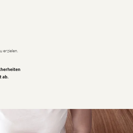
 erzielen.
.
cherheiten
 ab.