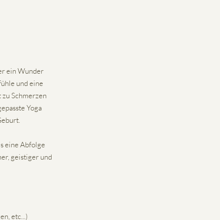
der ein Wunder
fühle und eine
ht zu Schmerzen
gepasste Yoga
Geburt.
ls eine Abfolge
er, geistiger und
, etc...)