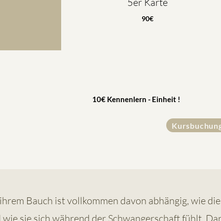
5er Karte
90€
10€ Kennenlern - Einheit !
Kursbuchun
 ihrem Bauch ist vollkommen davon abhängig, wie di
d wie sie sich während der Schwangerschaft fühlt. Da