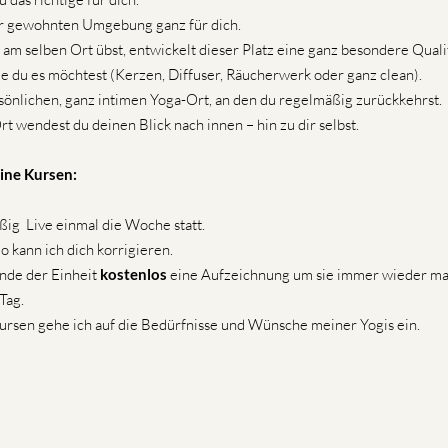
ner gewohnten Umgebung ganz für dich.
 selben Ort übst, entwickelt dieser Platz eine ganz besondere Qualit
ie du es möchtest (Kerzen, Diffuser, Räucherwerk oder ganz clean).
sönlichen, ganz intimen Yoga-Ort, an den du regelmäßig zurückkehrst.
 wendest du deinen Blick nach innen – hin zu dir selbst.
ine Kursen:
ßig Live einmal die Woche statt.
o kann ich dich korrigieren.
nde der Einheit
kostenlos
eine Aufzeichnung um sie immer wieder m
Tag.
ursen gehe ich auf die Bedürfnisse und Wünsche meiner Yogis ein.